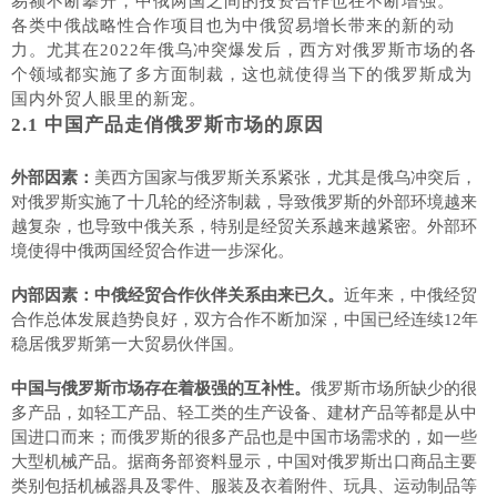
易额不断攀升，中俄两国之间的投资合作也在不断增强。
各类中俄战略性合作项目也为中俄贸易增长带来的新的动
力。尤其在
2022年俄乌冲突爆发后，西方对俄罗斯市场的各
个领域都实施了多方面制裁，这也就使得当下的俄罗斯成为
国内外贸人眼里的新宠。
2.1
中国产品走俏俄罗斯市场的原因
外部因素：
美西方国家与俄罗斯关系紧张，尤其是俄乌冲突后，
对俄罗斯实施了十几轮的经济制裁，导致俄罗斯的外部环境越来
越复杂，也导致中俄关系，特别是经贸关系越来越紧密。外部环
境使得中俄两国经贸合作进一步深化。
内部因素：中俄经贸合作伙伴关系由来已久。
近年来，中俄经贸
合作总体发展趋势良好，双方合作不断加深，中国已经连续
12年
稳居俄罗斯第一大贸易伙伴国。
中国与俄罗斯市场存在着极强的互补性。
俄罗斯市场所缺少的很
多产品，如轻工产品、轻工类的生产设备、建材产品等都是从中
国进口而来；而俄罗斯的很多产品也是中国市场需求的，如一些
大型机械产品。据商务部资料显示，中国对俄罗斯出口商品主要
类别包括机械器具及零件、服装及衣着附件、玩具、运动制品等