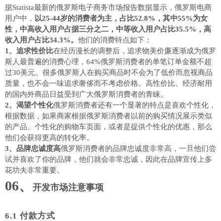
据Statista最新的俄罗斯电子商务市场报告数据显示，俄罗斯电商
用户中，
以25-44岁的消费者为主，占比52.8%，其中55%为女
性，中高收入用户占据三分之二，中等收入用户占比35.5%，高
收入用户占比34.3%。
他们的消费特点如下
：
1、追求性价比
在经历漫长的调整后，追求物美价廉逐渐成为俄罗
斯人最普遍的消费心理，64%俄罗斯消费者的单笔订单金额不超
过30美元。很多俄罗斯人在购买商品时不会为了低价而忽视商品
质量，也不会一味追求奢侈而不考虑价格。高性价比、经济耐用
的国内外商品日益受到广大俄罗斯消费者的青睐。
2、渴望个性化
俄罗斯消费者还有一个显著的特点是喜欢个性化，
根据数据，如果商家根据俄罗斯消费者以前的购买情况展示类似
的产品、个性化的购物车页面，或者是提供个性化的优惠，那么
他们会获得更高的转化率。
3、品牌忠诚度高
俄罗斯消费者的品牌忠诚度非常高，一旦他们尝
试并喜欢了你的品牌，他们就会非常忠诚，因此在品牌宣传上多
花功夫非常重要。
06、
开发市场注意事项
6.1 付款方式