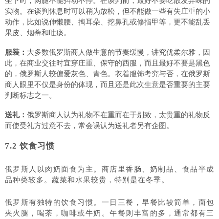
坐下时，两腿不能抖动不停。在谈判前，最好不要吃散发异味的
实物。在谈判休息时可以稍为放松，但不能做一些有失庄重的小
动作，比如说伸懒腰、掏耳朵、挖鼻孔或修指甲等，更不能乱丢
果皮、烟蒂和吐痰。
服装：
大多数俄罗斯商人做生意的节奏缓慢，讲究优柔尔雅，因
此，在商业交往时宜穿庄重、保守的西服，而且最好不要是黑色
的，俄罗斯人较偏爱灰色、青色。衣着服饰考究与否，在俄罗斯
商人眼里不仅是身份的体现，而且还是此次生意是否重要的主要
判断标志之一。
送礼：
俄罗斯商人认为礼物不在重而在于别致，太贵重的礼物反
而使受礼方过意不去，常会误认为送礼者另有企图。
7.2 饮食习惯
俄罗斯人以肉奶面食为主。商店里香肠、奶制品、食品半成
品种类较多。蔬菜和水果较贵，特别是在冬季。
俄罗斯有独特的饮食习惯。一日三餐，早餐比较简单，面包
夹火腿，喝茶，咖啡或牛奶。午餐则丰富的多，通常都有三