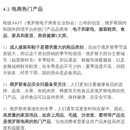
4.2
电商热门产品
根据
AKIT（俄罗斯电子商务企业协会）公布的信息，俄罗斯国内
和国外跨境平台的热门产品品类有：
电子和家电、服装鞋类、食
品、家具和家居、美容健康
5大类。
1）
成人服装和鞋子是需求最大的商品类别
，且由于俄罗斯季节温
差较大，所以这个类别营销的季节性很强：俄罗斯大部分主要城
市（如莫斯科等）冬季较长，所以裘皮、棉服等保暖服装，以及
皮靴或棉鞋等鞋类，在冬季是必不可少的；夏季温度不高，但阴
天较多，经常下雨，因此雨伞是必备用品。
2）
俄罗斯食品安全问题备受关注
，人们更加注重健康食品的选
择。蔬菜、水果、有机肉类、蜂蜜等天然食品是俄罗斯电商的热
门产品。这些食品可以提供营养、保持健康，且安全可靠。
3）俄罗斯有着漫长的冬季，人们通常花更多时间在家中。因此，
高质量的家居用品，如床上用品、毛毯、沙发套、窗帘等产品也
是俄罗斯电商的热门产品
。当地消费者需要这些产品来提高舒适
度和温暖度。