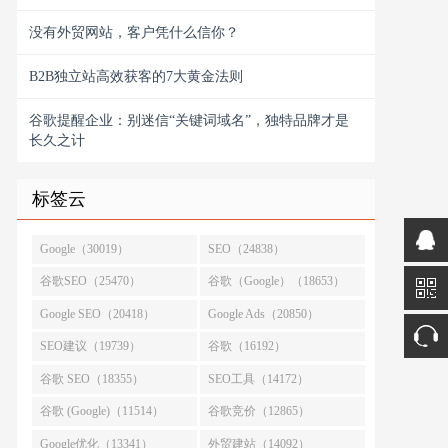
没有外贸网站，客户凭什么信你？
B2B独立站高效获客的7大黄金法则
谷歌提醒企业：别迷信“关键词域名”，独特品牌才是
长久之计
标签云
Google（30019）
SEO（24838）
谷歌SEO（25470）
谷歌（Google）（18653）
Google SEO（20418）
Google Ads（20850）
SEO建议（19739）
谷歌（16192）
谷歌 SEO（18355）
SEO工具（14172）
谷歌 (Google)（11514）
谷歌竞价（12865）
Google优化（13341）
外贸建站（14092）