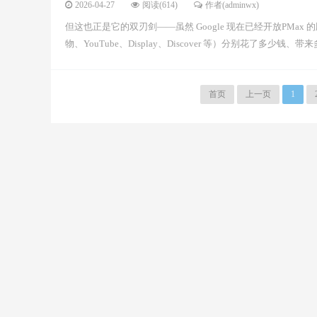
2026-04-27
阅读(614)
作者(adminwx)
但这也正是它的双刃剑——虽然 Google 现在已经开放PMax 的版位
物、YouTube、Display、Discover 等）分别花了多少钱、
首页
上一页
1