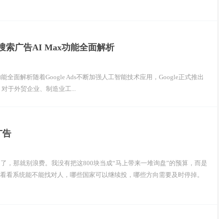
ogle搜索广告AI Max功能全面解析
I Max功能全面解析随着Google Ads不断加强人工智能技术应用，Google正式推出
功能）。对于外贸企业、制造业工...
广告
送都送了，那就别浪费。我没有把这800块当成“马上带来一堆询盘”的预算，而是
告，看看系统能不能找对人，哪些国家可以继续投，哪些方向需要及时停掉。