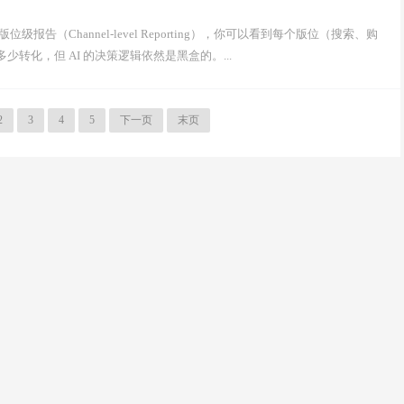
级报告（Channel-level Reporting），你可以看到每个版位（搜索、购
带来多少转化，但 AI 的决策逻辑依然是黑盒的。...
2
3
4
5
下一页
末页