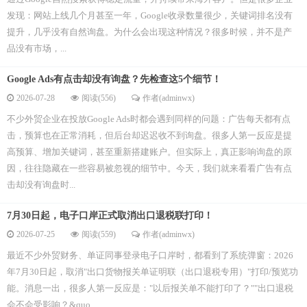
发现：网站上线几个月甚至一年，Google收录数量很少，关键词排名没有
提升，几乎没有自然询盘。为什么会出现这种情况？很多时候，并不是产
品没有市场，...
Google Ads有点击却没有询盘？先检查这5个细节！
2026-07-28
阅读(556)
作者(adminwx)
不少外贸企业在投放Google Ads时都会遇到同样的问题：广告每天都有点
击，预算也在正常消耗，但后台却迟迟收不到询盘。很多人第一反应是提
高预算、增加关键词，甚至重新搭建账户。但实际上，真正影响询盘的原
因，往往隐藏在一些容易被忽视的细节中。今天，我们就来看看广告有点
击却没有询盘时...
7月30日起，电子口岸正式取消出口退税联打印！
2026-07-25
阅读(559)
作者(adminwx)
最近不少外贸财务、单证同事登录电子口岸时，都看到了系统弹窗：2026
年7月30日起，取消"出口货物报关单证明联（出口退税专用）"打印/预览功
能。消息一出，很多人第一反应是："以后报关单不能打印了？""出口退税
会不会受影响？&quo...