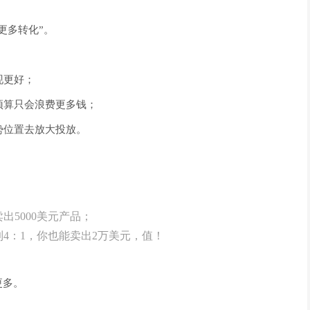
得更多转化”。
现更好；
预算只会浪费更多钱；
势位置去放大投放。
卖出5000美元产品；
降到4：1，你也能卖出2万美元，值！
更多。
：