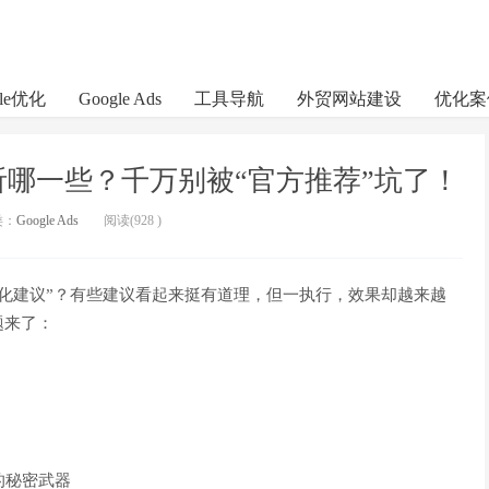
gle优化
Google Ads
工具导航
外贸网站建设
优化案
底该听哪一些？千万别被“官方推荐”坑了！
类：
Google Ads
阅读(
928
)
“优化建议”？有些建议看起来挺有道理，但一执行，效果却越来越
题来了：
？
升的秘密武器