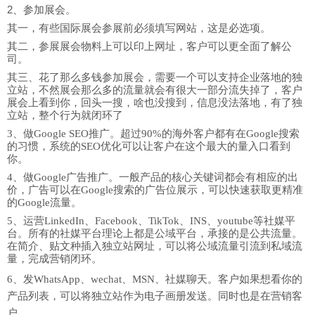
2、参加展会。
其一，有些国际展会参展前必须填写网站，这是必选项。
其二，参展展会物料上可以印上网址，客户可以更全面了解公
司。
其三、花了那么多钱参加展会，需要一个可以支持企业落地的独
立站，不然展会那么多的流量就会有很大一部分流失掉了，客户
展会上看到你，回头一搜，啥也没搜到，信息没法落地，有了独
立站，整个行为就闭环了
3、做
Google SEO
推广。超过90%的海外客户都有在Google搜索
的习惯，系统的SEO优化可以让客户在这个最大的量入口看到
你。
4、做Google广告推广。一般产品的核心关键词都会有相应的出
价，广告可以在Google搜索的广告位展示，可以快速获取更精准
的Google流量。
5、运营LinkedIn、Facebook、TikTok、INS、youtube等社媒平
台。所有的社媒平台理论上都是公域平台，承接的是公共流量。
在简介、贴文种插入独立站网址，可以将公域流量引流到私域流
量，完成营销闭环。
6、发WhatsApp、wechat、MSN、社媒聊天。客户如果想看你的
产品列表，可以将独立站作为电子画册发送。同时也是在营销客
户。